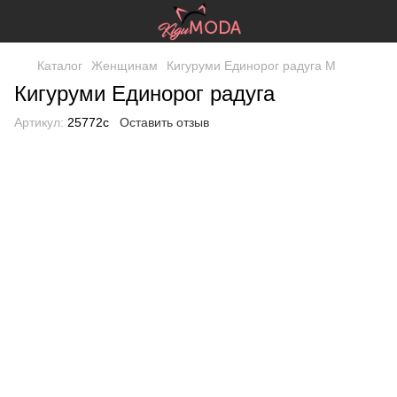
Каталог
Женщинам
Кигуруми Единорог радуга М
Кигуруми Единорог радуга
Артикул:
25772c
Оставить отзыв