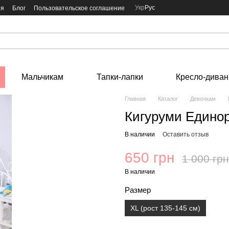
Укр
Рус
ия
Блог
Пользовательское соглашение
Мальчикам
Тапки-лапки
Кресло-диван
Главная
Каталог
Девочкам
Кигуруми Единор
В наличии
Оставить отзыв
650 грн
1 000 грн
В наличии
Размер
XL (рост 135-145 см)