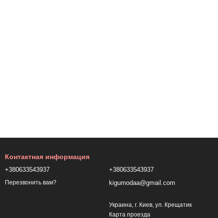
Контактная информация
+380633543937
+380633543937
kigumodaa@gmail.com
Перезвонить вам?
Украина, г. Киев, ул. Крещатик
Карта проезда