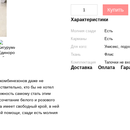
Купить
Характеристики
Молния сзади
Есть
Карманы
Есть
Для кого:
Унисекс, подх
Ткань
Флис
Комплектация
Тапочки не вх
Доставка
Оплата
Гар
 комбинезонов даже не
ствительно, кто бы не хотел
ожность самому стать этим
очетание белого и розового
 имеет свободный крой, в ней
ей помощи, сзади есть молния