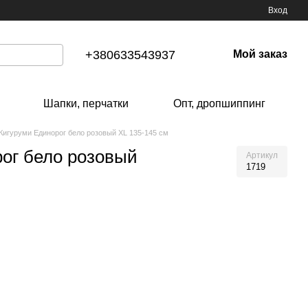
Вход
+380633543937
Мой заказ
Шапки, перчатки
Опт, дропшиппинг
Кигуруми Единорог бело розовый XL 135-145 см
ог бело розовый
Артикул
1719