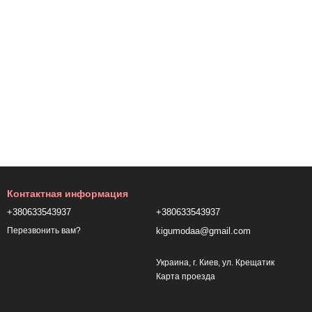
Контактная информация
+380633543937
+380633543937
kigumodaa@gmail.com
Перезвонить вам?
Украина, г. Киев, ул. Крещатик
Карта проезда