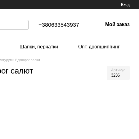
Вход
+380633543937
Мой заказ
Шапки, перчатки
Опт, дропшиппинг
Кигуруми Единорог салют
ог салют
Артикул
3236