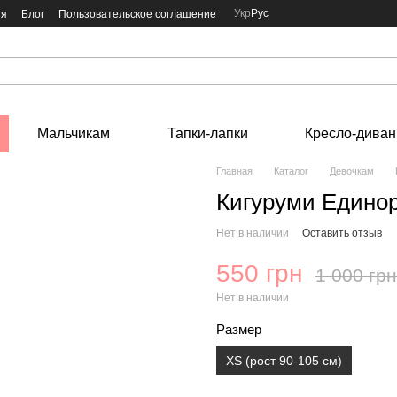
Укр
Рус
ия
Блог
Пользовательское соглашение
Мальчикам
Тапки-лапки
Кресло-диван
Главная
Каталог
Девочкам
Кигуруми Единор
Нет в наличии
Оставить отзыв
550 грн
1 000 грн
Нет в наличии
Размер
ХS (рост 90-105 см)