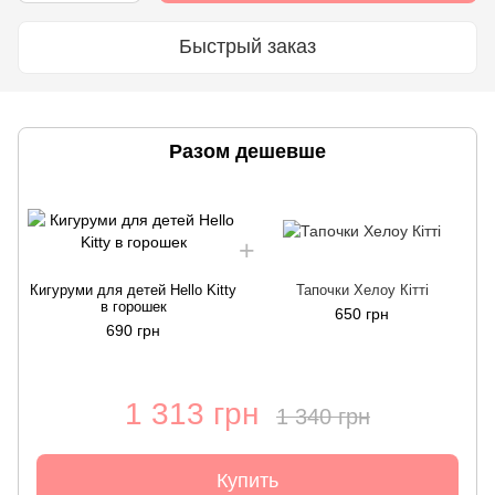
Быстрый заказ
Разом дешевше
Кигуруми для детей Hello Kitty
Тапочки Хелоу Кітті
К
в горошек
650 грн
690 грн
1 313 грн
1 340 грн
Купить