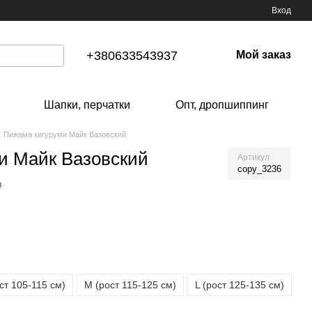
Вход
+380633543937
Мой заказ
Шапки, перчатки
Опт, дропшиппинг
Пижама кигуруми Майк Вазовский
и Майк Вазовский
Артикул
copy_3236
в
ст 105-115 см)
М (рост 115-125 см)
L (рост 125-135 см)