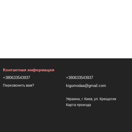
Контактная информация
+380633543937
+380633543937
kigumodaa@gmail.com
Перезвонить вам?
Украина, г. Киев, ул. Крещатик
Карта проезда