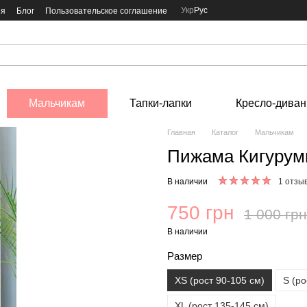
Укр
Рус
ия
Блог
Пользовательское соглашение
Мальчикам
Тапки-лапки
Кресло-диван
Главная
Каталог
Мальчикам
Пижама Кигурум
В наличии
1 отзы
750 грн
1 000 грн
В наличии
Размер
ХS (рост 90-105 см)
S (ро
XL (рост 135-145 см)