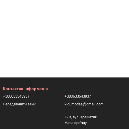
Контактна інформація
+380633543937
+380633543937
kigumodaa@gmail.com
Передзвонити вам?
Київ, вул. Хрещатик
Мапа проїзду