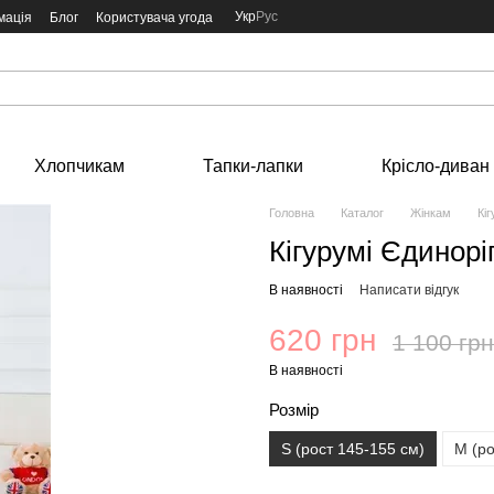
Укр
Рус
мація
Блог
Користувача угода
Хлопчикам
Тапки-лапки
Крісло-диван
Головна
Каталог
Жінкам
Кі
Кігурумі Єдинорі
В наявності
Написати відгук
620 грн
1 100 грн
В наявності
Розмір
S (рост 145-155 см)
М (ро