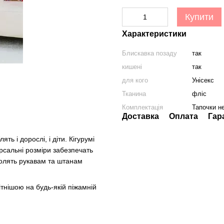
Купити
Характеристики
Блискавка позаду
так
кишені
так
для кого
Унісекс
Тканина
фліс
Комплектація
Тапочки н
Доставка
Оплата
Гар
ь і дорослі, і діти. Кігурумі
ерсальні розміри забезпечать
волять рукавам та штанам
ітнішою на будь-якій піжамній