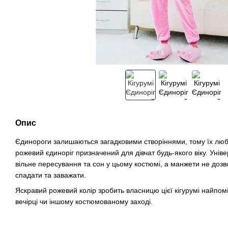
Опис
Єдинороги залишаються загадковими створіннями, тому їх люблят
рожевий єдиноріг призначений для дівчат будь-якого віку. Унів
вільне пересування та сон у цьому костюмі, а манжети не доз
спадати та заважати.
Яскравий рожевий колір зробить власницю цієї кігурумі найпом
вечірці чи іншому костюмованому заході.