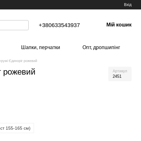
Вхід
+380633543937
Мій кошик
Шапки, перчатки
Опт, дропшипінг
гурумі Єдиноріг рожевий
г рожевий
Артикул
2451
ст 155-165 см)