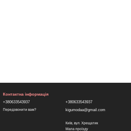
Контактна інформація
+380633543937
+380633543937
kigumodaa@gmail.com
Передзвонити вам?
Київ, вул. Хрещатик
Мапа проїзду