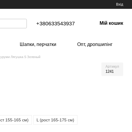
Вхід
+380633543937
Мій кошик
Шапки, перчатки
Опт, дропшипінг
гуруми Лягушка S Зеленый
Артикул
1241
ст 155-165 см)
L (рост 165-175 см)