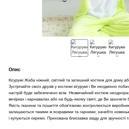
Опис
Кігурумі Жаба ніжний, світлий та затишний костюм для дому аб
Зустрічайте своїх друзів у костюмі кігурумі і Ви неодмінно поба
настрій буде забезпечено всім. Незвичайний костюм неоднораз
вечірках і карнавалах або на будь-якому святі, де Ви захочете
Якість тканини та пошиття обов'язково контролюється виробни
залишаються такими ж яскравими та гарними, начебто новенькі
і купуються окремо. Прихована блискавка ззаду для зручності 