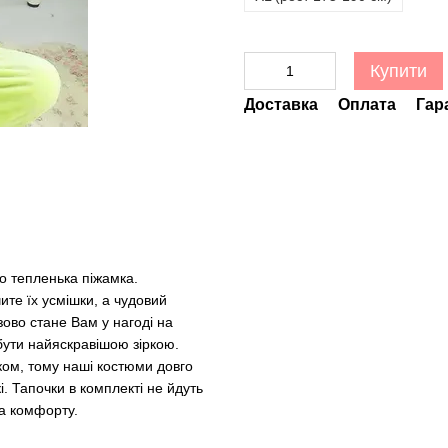
Купити
Доставка
Оплата
Гар
о тепленька піжамка.
чите їх усмішки, а чудовий
ово стане Вам у нагоді на
 бути найяскравішою зіркою.
ком, тому наші костюми довго
. Тапочки в комплекті не йдуть
та комфорту.