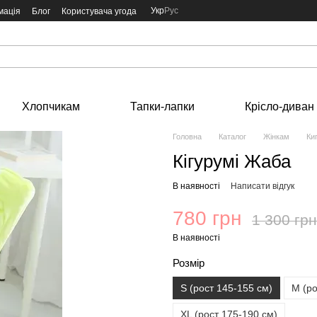
Укр
Рус
мація
Блог
Користувача угода
Хлопчикам
Тапки-лапки
Крісло-диван
Головна
Каталог
Жінкам
Ки
Кігурумі Жаба
В наявності
Написати відгук
780 грн
1 300 грн
В наявності
Розмір
S (рост 145-155 см)
М (ро
XL (рост 175-190 см)