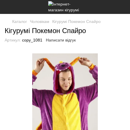
Каталог
Чоловікам
Кігурумі Покемон Спайро
Кігурумі Покемон Спайро
Артикул:
copy_1081
Написати відгук