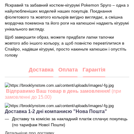
Яскравий та забавний костюм-кігурумі Pokemon Spyro – одна з
найулюбленіших моделей наших покупців. Поєднання
фіолетового та жовтого кольорів вигідно виглядає, а смішна
мордочка покемона та його роги на капюшоні надають кігурумі
унікального вигляду.
Щоб завершити образ, можете придбати лапки тапочки
жовтого або іншого кольору, а щоб повністю перевтілитися в
Спайро, надівши кігурумі, просто накиньте капюшон і опустіть
голову
Доставка
Оплата
Гарантія
Відправимо Ваш товар в день замовлення!
(при
замовленні до 15.00)
Доставка 1-2 дні компаниєю "Нова Пошта"
Доставку та комісію за накладний платіж сплачує покупець
(по тарифам Нової Пошти)
Детальніше про доставку