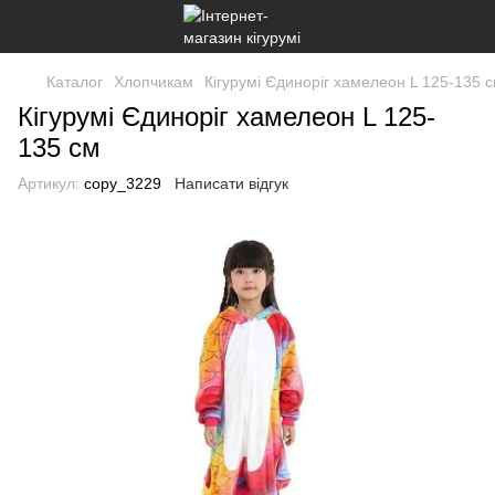
Каталог
Хлопчикам
Кігурумі Єдиноріг хамелеон L 125-135 
Кігурумі Єдиноріг хамелеон L 125-
135 см
Артикул:
copy_3229
Написати відгук