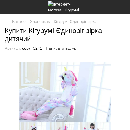
Каталог
Хлопчикам
Кігурумі Єдиноріг зірка
Купити Кігурумі Єдиноріг зірка
дитячий
Артикул:
copy_3241
Написати відгук