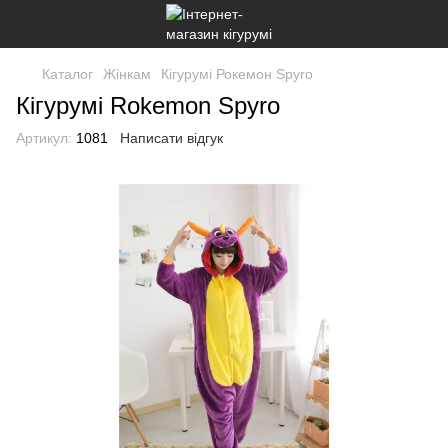
Каталог
Жінкам
Кігурумі Рокемон Spyro
Кігурумі Rokemon Spyro
Артикул:
1081
Написати відгук