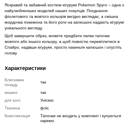
Яскравий та забавний костюм-кігурумі Pokemon Spyro – одна з
найулюбленіших моделей наших покупців. Поєднання
фіолетового та жовтого кольорів вигідно виглядає, а смішна
мордочка покемона та його роги на капюшоні надають кігурумі
унікального вигляду.
Щоб завершити образ, можете придбати лапки тапочки
жовтого або іншого кольору, а щоб повністю перевтілитися в
Спайро, надівши кігурумі, просто накиньте капюшон і опустіть
голову
Характеристики
Блискавка
так
позаду
кишені
так
для кого
Унісекс
Тканина
фліс
Комплектація
Тапочки не входять у комплект і купуються
окремо