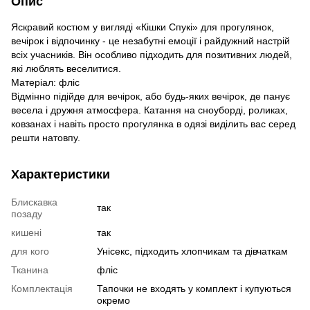
Опис
Яскравий костюм у вигляді «Кішки Спукі» для прогулянок,
вечірок і відпочинку - це незабутні емоції і райдужний настрій
всіх учасників. Він особливо підходить для позитивних людей,
які люблять веселитися.
Матеріал: фліс
Відмінно підійде для вечірок, або будь-яких вечірок, де панує
весела і дружня атмосфера. Катання на сноуборді, роликах,
ковзанах і навіть просто прогулянка в одязі виділить вас серед
решти натовпу.
Характеристики
Блискавка
так
позаду
кишені
так
для кого
Унісекс, підходить хлопчикам та дівчаткам
Тканина
фліс
Комплектація
Тапочки не входять у комплект і купуються
окремо