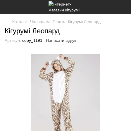
Каталог
Чоловікам
Піжама Кігурумі Леопард
Кігурумі Леопард
Артикул:
copy_1191
Написати відгук