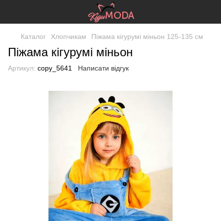
Каталог
Хлопчикам
Піжама кігурумі міньон 125-135 см
Піжама кігурумі міньон
Артикул:
copy_5641
Написати відгук