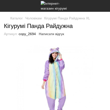
Каталог
Чоловікам
Кігурумі Панда Райдужна XL
Кігурумі Панда Райдужна
Артикул:
copy_2694
Написати відгук