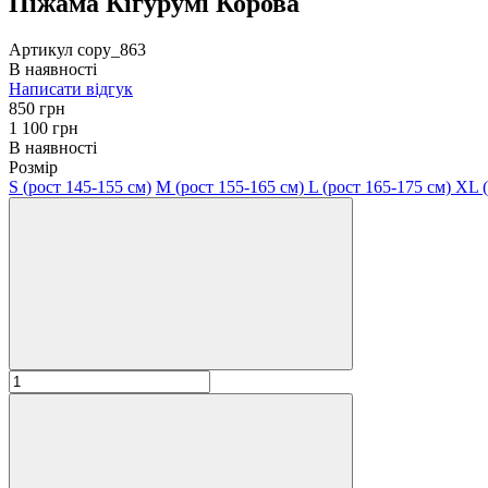
Піжама Кігурумі Корова
Артикул
copy_863
В наявності
Написати відгук
850 грн
1 100 грн
В наявності
Розмір
S (рост 145-155 см)
М (рост 155-165 см)
L (рост 165-175 см)
XL (