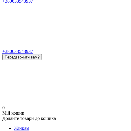
+380633543937
+380633543937
Передзвонити вам?
0
Мій кошик
Додайте товари до кошика
Жінкам