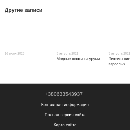
Другие записи
16 июля 2025
3 августа 2021
3 августа 202
Модные шапки кигуруми
Пижамы киг
взрослых
+380633543937
Контактная информация
Полная версия сайта
Карта сайта