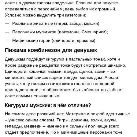
даже на двухметровом владельце. Главное при покупке
определиться с персонажем, ведь выбор их огромный.
Условно можно выделить три категории:
Реальные животные (тигры, зайцы, мышки);
Персонажи мультиков (пакемоны, Смешарики);
Мифические герои (единороги, драконы).
Пижама комбинезон для девушек
Девушкам подойдут кигуруми в пастельных тонах, хотя и
яркие радужные расцветки тоже будут смотреться шикарно.
Единороги, кошечки, мышки, панды, щенки, зайки – вот
минимальный список вариантов для милых дам. А если
учесть, что у
пижам в виде животных
нет гендерной
принадлежности, то образ может быть абсолютно любым –
даже самым неожиданным.
Кигуруми мужские: в чём отличие?
На самом деле различий нет. Материал и покрой идентичные
– унисекс одним словом. Тигры, драконы, волки, акулы,
гепарды, медведи – именно им сильный пол чаще всего
отдаёт предпочтение. Но и мимимишные персонажи тоже